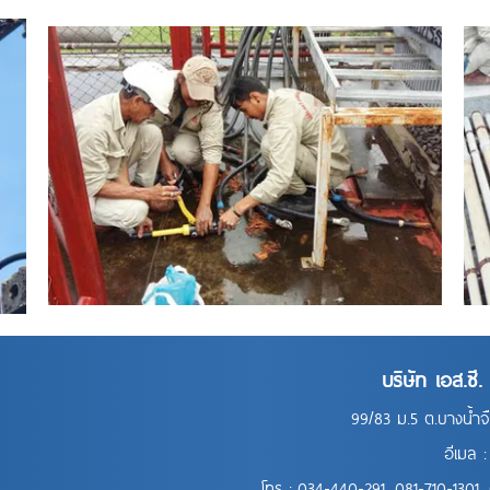
บริษัท เอส.ซี
99/83 ม.5 ต.บางน้ำ
อีเมล 
โทร :
034-440-291
,
081-710-1301
,