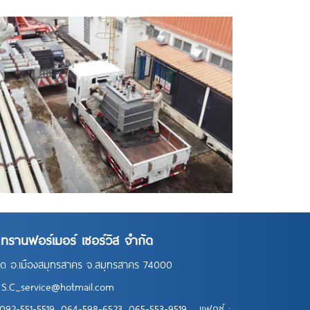
. ทรานฟอร์เมอร์ เซอร์วิส จำกัด
จืด อ.เมืองสมุทรสาคร จ.สมุทรสาคร 74000
:
S.C_service@hotmail.com
092-551-5519
,
064-598-6523
,
065-553-9519
แฟกซ์ :